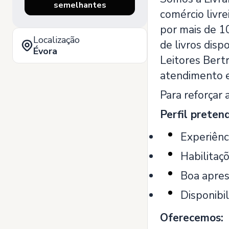
semelhantes
comércio livre
por mais de 10
Localização
de livros disp
Évora
Leitores Bert
atendimento e
Para reforçar 
Perfil preten
Experiênc
Habilitaçõ
Boa apres
Disponibi
Oferecemos: