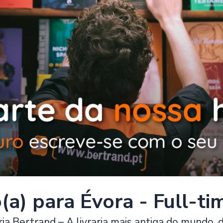
o(a) para Évora - Full-ti
ria Bertrand – A livraria mais antiga do mundo