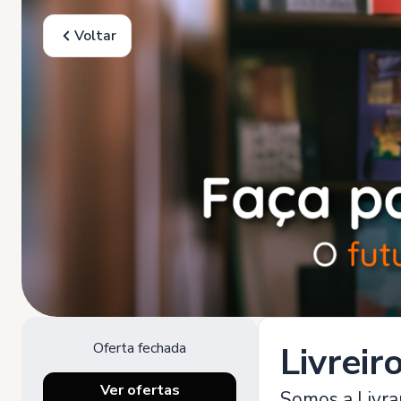
Voltar
Oferta fechada
Livreir
Ver ofertas
Somos a Livra