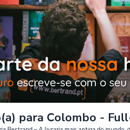
o(a) para Colombo - Ful
ria Bertrand – A livraria mais antiga do mundo