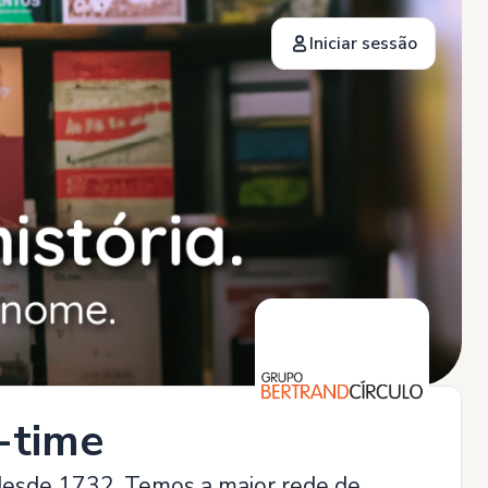
Iniciar sessão
l-time
, desde 1732. Temos a maior rede de