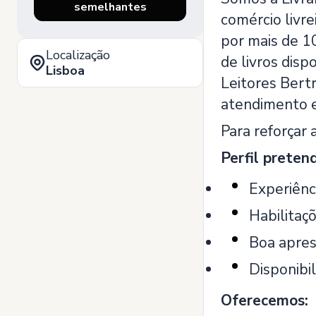
semelhantes
comércio livre
por mais de 10
Localização
de livros disp
Lisboa
Leitores Bert
atendimento e
Para reforçar 
Perfil preten
Experiênc
Habilitaçõ
Boa apres
Disponibi
Oferecemos: