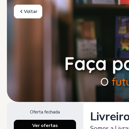
Voltar
Oferta fechada
Livreir
Ver ofertas
Somos a Livra