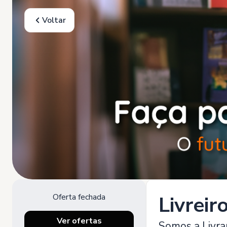
Voltar
Oferta fechada
Livreir
Ver ofertas
Somos a Livra