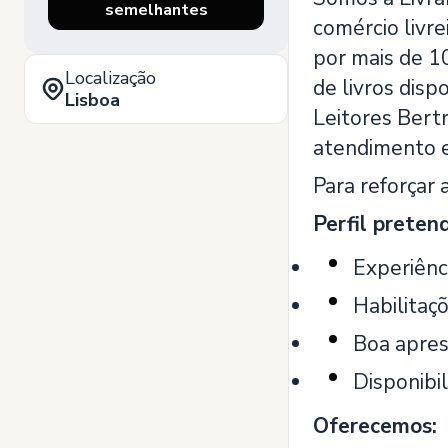
semelhantes
comércio livre
por mais de 10
Localização
de livros disp
Lisboa
Leitores Bert
atendimento e
Para reforçar 
Perfil preten
Experiênc
Habilitaçõ
Boa apres
Disponibi
Oferecemos: